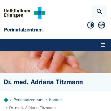
Zum Hauptinhalt springen
Skip to page footer
Perinatalzentrum
Dr. med. Adriana Titzmann
Sie sind hier:
Perinatalzentrum
Kontakt
Dr. med. Adriana Titzmann