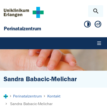
Zum Hauptinhalt springen
Skip to page footer
Perinatalzentrum
Sandra Babacic-Melichar
Sie sind hier:
Perinatalzentrum
Kontakt
Sandra Babacic-Melichar